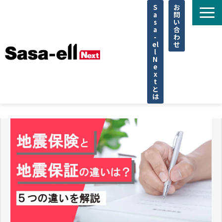
S
お
a
問
s
い
a
合
-
わ
el
せ
l
N
e
x
t
と
は
住宅
不動産
専門家
法律
企業取材
セミナー
調査データ