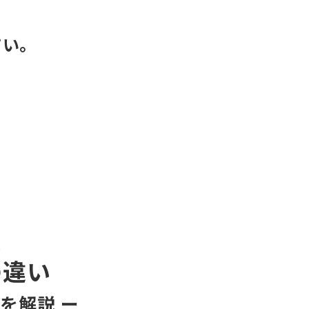
さい。
ス
の違い
を解説 ー