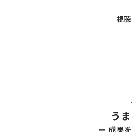
視聴
うま
ー 
成果を