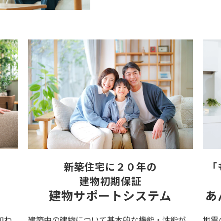
「
新築住宅に２０年の
建物初期保証
あ
建物サポートシステム
加わ
地震
建築中の建物について基本的な機能・性能が