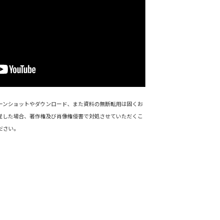
ーンショットやダウンロード、また資料の無断転用は固くお
覚した場合、著作権及び肖像権侵害で対処させていただくこ
ださい。