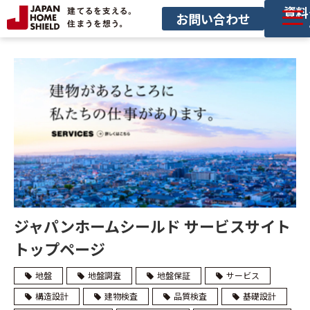
資料
お問い合わせ
サービス一覧
導入事例
セミナー
お役立ち情報
サービス利用の流れ
ジャパンホームシールド サービスサイト
トップページ
地盤
地盤調査
地盤保証
サービス
構造設計
建物検査
品質検査
基礎設計