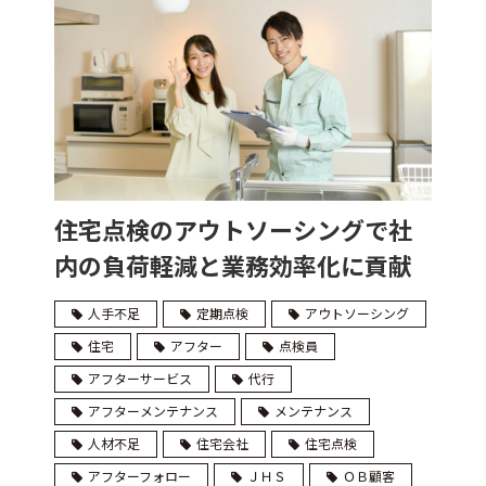
住宅点検のアウトソーシングで社
内の負荷軽減と業務効率化に貢献
(JHS)
人手不足
定期点検
アウトソーシング
住宅
アフター
点検員
アフターサービス
代行
アフターメンテナンス
メンテナンス
人材不足
住宅会社
住宅点検
アフターフォロー
ＪＨＳ
ＯＢ顧客