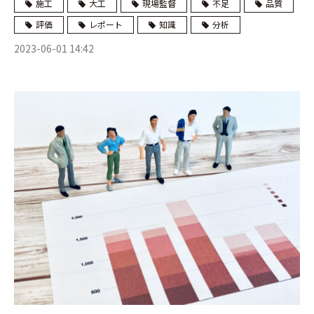
施工
大工
現場監督
不足
品質
評価
レポート
知識
分析
2023-06-01 14:42