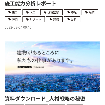
施工能力分析レポート
施工
大工
現場監督
不足
品質
評価
レポート
知識
分析
2022-08-24 09:46
資料ダウンロード_人材戦略の秘密