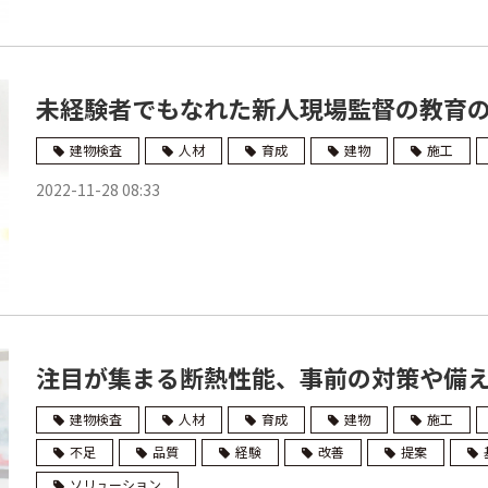
未経験者でもなれた新人現場監督の教育
建物検査
人材
育成
建物
施工
2022-11-28 08:33
注目が集まる断熱性能、事前の対策や備え
建物検査
人材
育成
建物
施工
不足
品質
経験
改善
提案
ソリューション