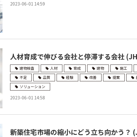
2023-06-01 14:59
人材育成で伸びる会社と停滞する会社 (JH
建物検査
人材
育成
建物
施工
不足
品質
経験
改善
提案
ソリューション
2023-06-01 14:58
新築住宅市場の縮小にどう立ち向かう？ (J