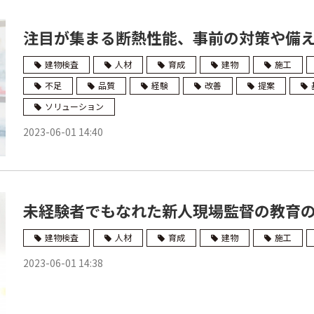
注目が集まる断熱性能、事前の対策や備えでト
建物検査
人材
育成
建物
施工
不足
品質
経験
改善
提案
ソリューション
2023-06-01 14:40
未経験者でもなれた新人現場監督の教育の在
建物検査
人材
育成
建物
施工
2023-06-01 14:38