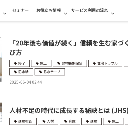
セミナー
お役立ち情報
サービス利用の流れ
「20年後も価値が続く」信頼を生む家づ
び方
終了
施工
建物長期保証
住宅トラブル
防水紙
防水テープ
2025-06-04 02:44
人材不足の時代に成長する秘訣とは (JHS
建物検査
人材
育成
建物
施工