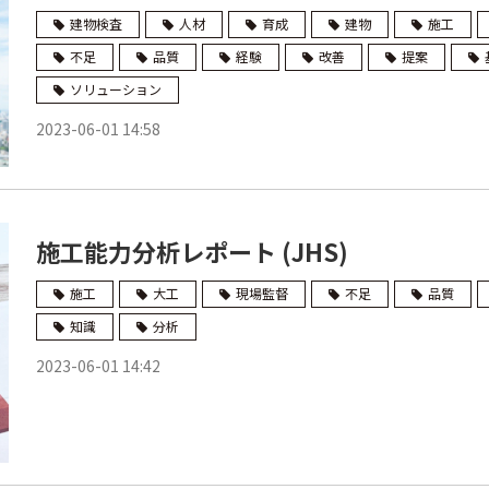
建物検査
人材
育成
建物
施工
不足
品質
経験
改善
提案
ソリューション
2023-06-01 14:58
施工能力分析レポート (JHS)
施工
大工
現場監督
不足
品質
知識
分析
2023-06-01 14:42