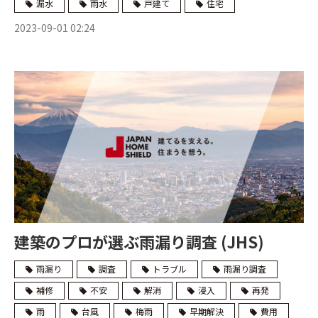
漏水
雨水
戸建て
住宅
2023-09-01 02:24
建築のプロが選ぶ雨漏り調査 (JHS)
雨漏り
調査
トラブル
雨漏り調査
補修
不安
解消
浸入
再発
雨
台風
梅雨
早期解決
費用