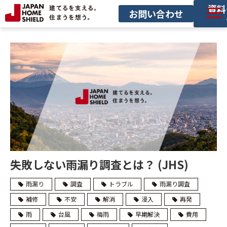
資料
お問い合わせ
サービス一覧
導入事例
セミナー
お役立ち情報
サービス利用の流れ
失敗しない雨漏り調査とは？ (JHS)
雨漏り
調査
トラブル
雨漏り調査
補修
不安
解消
浸入
再発
雨
台風
梅雨
早期解決
費用