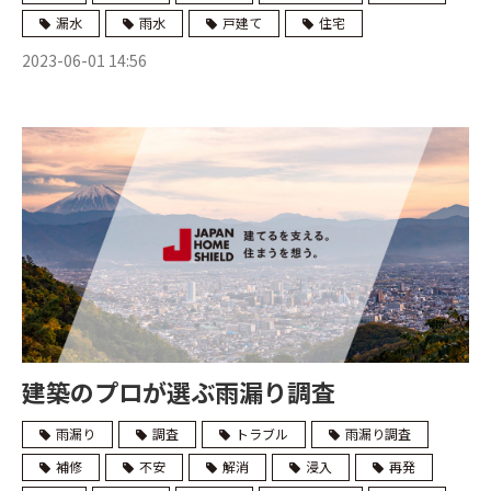
漏水
雨水
戸建て
住宅
2023-06-01 14:56
建築のプロが選ぶ雨漏り調査
雨漏り
調査
トラブル
雨漏り調査
補修
不安
解消
浸入
再発