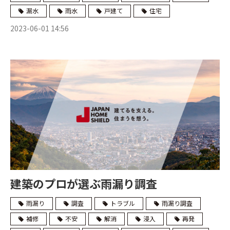
漏水
雨水
戸建て
住宅
2023-06-01 14:56
建築のプロが選ぶ雨漏り調査
雨漏り
調査
トラブル
雨漏り調査
補修
不安
解消
浸入
再発