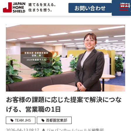
資料
お問い合わせ
サービス一覧
導入事例
セミナー
お役立ち情報
サービス利用の流れ
お客様の課題に応じた提案で解決につな
げる、営業職の1日
TEAM JHS
首都圏営業部
2026-04-13 08:17
ジャパンホームシールド編集部