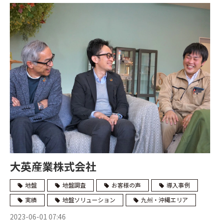
大英産業株式会社
地盤
地盤調査
お客様の声
導入事例
実績
地盤ソリューション
九州・沖縄エリア
2023-06-01 07:46